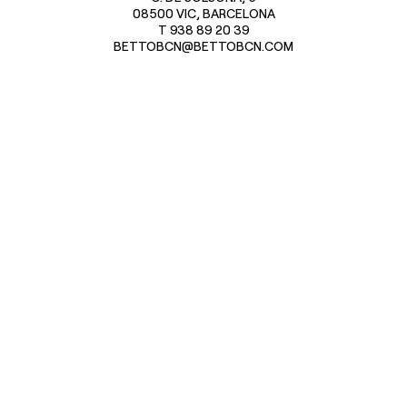
08500 VIC, BARCELONA
T 938 89 20 39
BETTOBCN@BETTOBCN.COM
ESPAÑOL
ENGLISH
NEWSLETTER
NOTAS LEGALES
COOKIES
POLÍTICA PRIVACITAT
COPYRIGHT © BETTOBCN